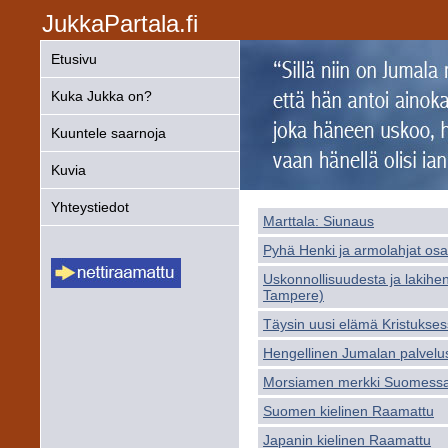
JukkaPartala.fi
Etusivu
Kuka Jukka on?
Kuuntele saarnoja
Kuvia
Yhteystiedot
Marttala: Siunaus
Pyhä Henki ja armolahjat osa
Uskonnollisuudesta ja lakihe
Tampere)
Täysin uusi elämä Kristukses
Hengellinen Jumalan palvel
Morsiamen merkki Suomessa
Suomen kielinen Raamattu
Japanin kielinen Raamattu